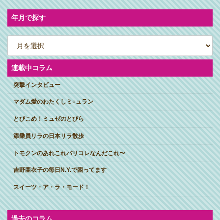
年月で探す
ア
ー
カ
イ
ブ
連載中コラム
突撃インタビュー
マダム愛のわたくしミ○ュラン
とびこめ！ミュゼのとびら
添乗員リラの日本リラ散歩
トモクンのあれこれパリコレなんだこれ〜
吉野亜衣子の毎日N.Y.で困ってます
スイーツ・ア・ラ・モード！
過去のコラム