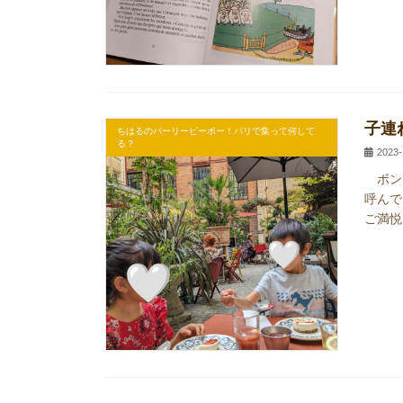
子連
ちはるのパーリーピーポー！パリで集って何して
る？
2023-
ボンジ
呼んで
ご満悦