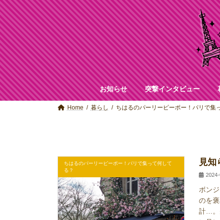
コ
ナ
ン
ビ
テ
ゲ
ン
ー
ツ
シ
へ
ョ
ス
ン
キ
に
ッ
移
お知らせ
突撃インタビュー
プ
動
Home
暮らし
ちはるのパーリーピーポー！パリで集
見知
ちはるのパーリーピーポー！パリで集って何して
る？
2024-
ボンジ
のを褒
計…。