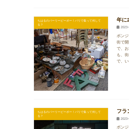
年に
ちはるのパーリーピーポー！パリで集って何して
る？
2023-
ボンジ
街で開
で、お
も、街
で、い
フラ
ちはるのパーリーピーポー！パリで集って何して
る？
2023-
ボンジ