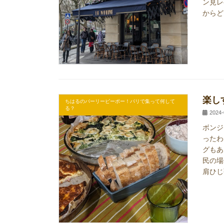
ン見レ
からど
楽し
ちはるのパーリーピーポー！パリで集って何して
る？
2024-
ボンジ
ったわ
グもあ
民の場
肩ひじ