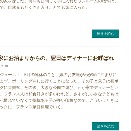
の家を探した。何件も訪問して手に入れたワンルームの物件は、
で、自然光もたくさん入り、とても気に入った。
続きを読む
家にお泊まりからの、翌日はディナーにお呼ばれ
07-18
ュール！ 5月の連休のこと、娘のお友達がわが家に泊まりに
まず、ボーリングをしに行くことになった。その子と息子は初ボ
グに大興奮。その後、大きな公園で遊び、わが家でディナーとい
。フランス人は和食好きが多いけれど、さすがに小さな子どもは
べ慣れていなくて抵抗ある子が多い印象なので、こういうときは
ックに、フランス家庭料理でいく。
続きを読む