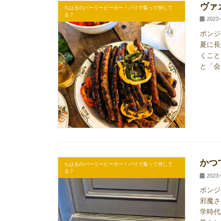
ヴァ
ちはるのパーリーピーポー！パリで集って何して
る？
2023-
ボンジ
夏に長
くこと
と「会
かつ
ちはるのパーリーピーポー！パリで集って何して
る？
2023-
ボンジ
邪魔さ
学時代