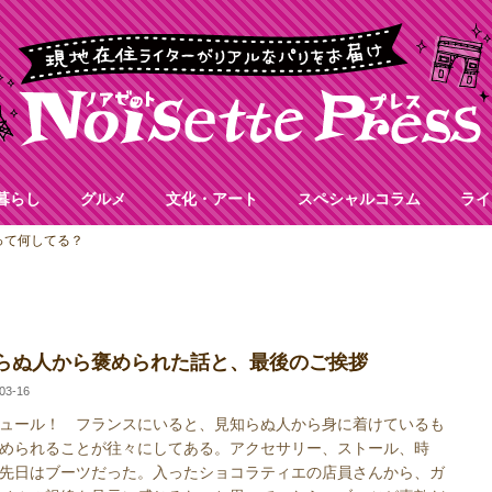
暮らし
グルメ
文化・アート
スペシャルコラム
ライ
って何してる？
らぬ人から褒められた話と、最後のご挨拶
03-16
ュール！ フランスにいると、見知らぬ人から身に着けているも
められることが往々にしてある。アクセサリー、ストール、時
先日はブーツだった。入ったショコラティエの店員さんから、ガ