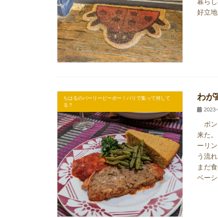
暮らし
好立地
わが
ちはるのパーリーピーポー！パリで集って何して
る？
2023-
ボンジ
来た。
ーリン
う流れ
まだ食
ベーシ