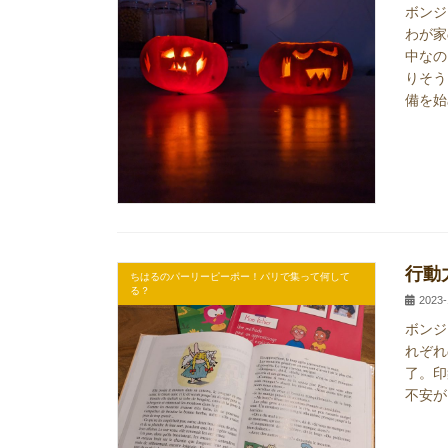
ボンジ
わが家
中なの
りそう
備を始
行動
ちはるのパーリーピーポー！パリで集って何して
る？
2023-
ボンジ
れぞれ
了。印
不安が