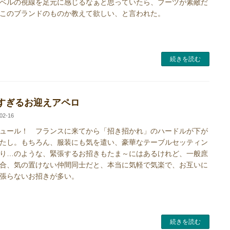
ベルの視線を足元に感じるなぁと思っていたら、ブーツが素敵だ
このブランドのものか教えて欲しい、と言われた。
続きを読む
すぎるお迎えアペロ
02-16
ュール！ フランスに来てから「招き招かれ」のハードルが下が
たし。もちろん、服装にも気を遣い、豪華なテーブルセッティン
り…のような、緊張するお招きもたま～にはあるけれど、一般庶
合、気の置けない仲間同士だと、本当に気軽で気楽で、お互いに
張らないお招きが多い。
続きを読む