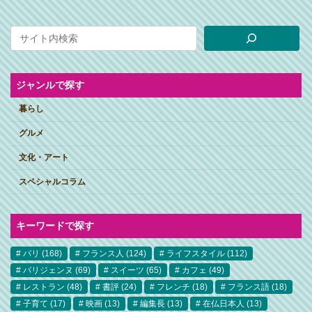
ジャンルで探す
暮らし
グルメ
文化・アート
スペシャルコラム
キーワードで探す
パリ
(168)
フランス人
(124)
ライフスタイル
(112)
パリジェンヌ
(69)
スイーツ
(65)
カフェ
(49)
レストラン
(48)
書評
(24)
フレンチ
(18)
フランス語
(18)
子育て
(17)
映画
(13)
編集長
(13)
在仏日本人
(13)