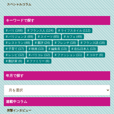
スペシャルコラム
キーワードで探す
パリ
(168)
フランス人
(124)
ライフスタイル
(112)
パリジェンヌ
(69)
スイーツ
(65)
カフェ
(49)
レストラン
(48)
書評
(24)
フレンチ
(18)
フランス語
(18)
子育て
(17)
映画
(13)
編集長
(13)
在仏日本人
(13)
レシピ
(12)
パリコレ
(12)
ファッション
(11)
コロナ
(6)
翻訳家
(6)
ファミリー
(6)
年月で探す
ア
ー
カ
イ
ブ
連載中コラム
突撃インタビュー