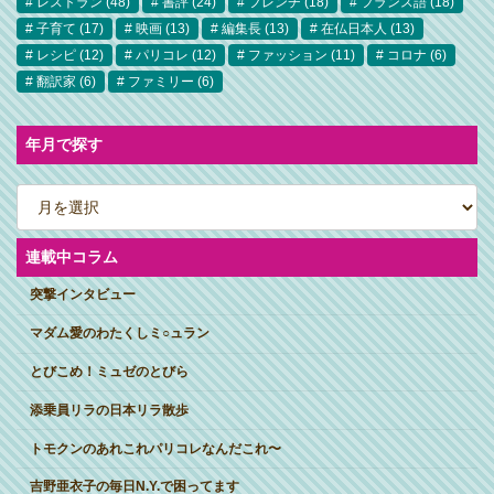
レストラン
(48)
書評
(24)
フレンチ
(18)
フランス語
(18)
子育て
(17)
映画
(13)
編集長
(13)
在仏日本人
(13)
レシピ
(12)
パリコレ
(12)
ファッション
(11)
コロナ
(6)
翻訳家
(6)
ファミリー
(6)
年月で探す
ア
ー
カ
イ
ブ
連載中コラム
突撃インタビュー
マダム愛のわたくしミ○ュラン
とびこめ！ミュゼのとびら
添乗員リラの日本リラ散歩
トモクンのあれこれパリコレなんだこれ〜
吉野亜衣子の毎日N.Y.で困ってます