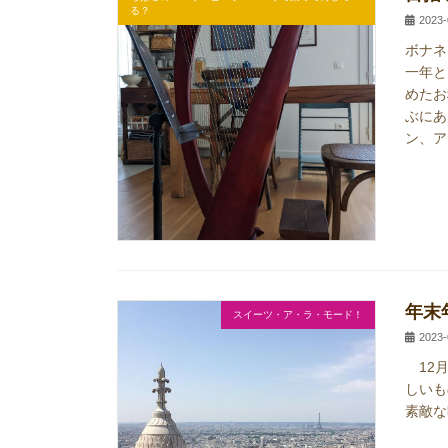
る？
2023-
ボナネ
一年と
めたお
ぶにあ
ン、ア
年末
スイーツ・ア・ラ・モード！
2023-
12月
しいも
素敵な