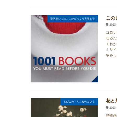
この
翻訳家レミのここがびっくり世界文学
2023-
コロナ
せるだ
くわか
ミサイ
争をし
花と
とびこめ！ミュゼのとびら
2023-
静物画