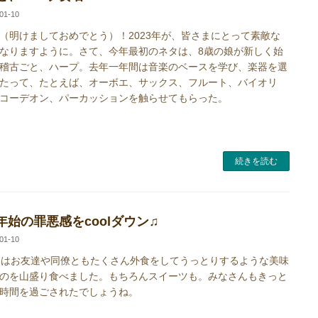
01-10
（明けましておめでとう）！2023年が、皆さまにとって素敵な
なりますように。さて、今年最初のネタは、8歳の娘が新しく始
稽古ごと、ハープ。去年一年間は音楽のベースを学び、楽器を選
たって、たとえば、オーボエ、サックス、フルート、バイオリ
コーデオン、パーカッションを触らせてもらった。
続きを読む
年始の罪悪感をcoolダウン♫
01-10
はお友達や同僚ともたくさん外食をしてうっとりするような美味
のを山盛り食べました。もちろんスイーツも。みなさんもきっと
時間を過ごされたでしょうね。