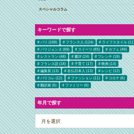
スペシャルコラム
キーワードで探す
パリ
(168)
フランス人
(124)
ライフスタイル
(11
パリジェンヌ
(69)
スイーツ
(65)
カフェ
(49)
レストラン
(48)
書評
(24)
フレンチ
(18)
フランス語
(18)
子育て
(17)
映画
(13)
編集長
(13)
在仏日本人
(13)
レシピ
(12)
パリコレ
(12)
ファッション
(11)
コロナ
(6)
翻訳家
(6)
ファミリー
(6)
年月で探す
ア
ー
カ
イ