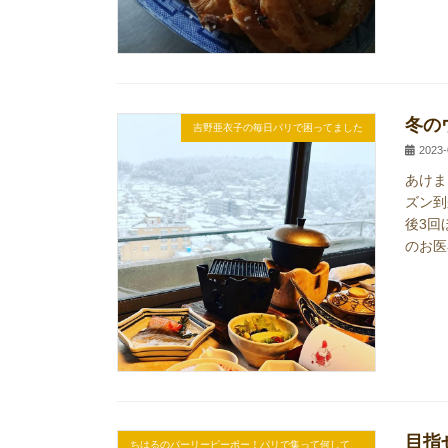
冬の
吉野亜衣子の毎日パリで困ってました
2023-
あけま
ズン到
後3回
のお医
目指
ちはるのパーリーピーポー！パリで集って何して