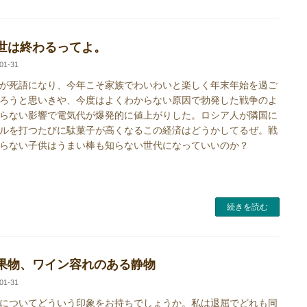
世は終わるってよ。
01-31
が死語になり、今年こそ家族でわいわいと楽しく年末年始を過ご
ろうと思いきや、今度はよくわからない原因で勃発した戦争のよ
らない影響で電気代が爆発的に値上がりした。ロシア人が隣国に
ルを打つたびに駄菓子が高くなるこの経済はどうかしてるぜ。戦
らない子供はうまい棒も知らない世代になっていいのか？
続きを読む
果物、ワイン容れのある静物
01-31
についてどういう印象をお持ちでしょうか。私は退屈でどれも同