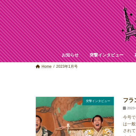
コ
ナ
ン
ビ
テ
ゲ
ン
ー
ツ
シ
へ
ョ
ス
ン
キ
に
ッ
移
お知らせ
突撃インタビュー
プ
動
Home
2023年1月号
フラ
突撃インタビュー
2023-
今号で
は一般
されて