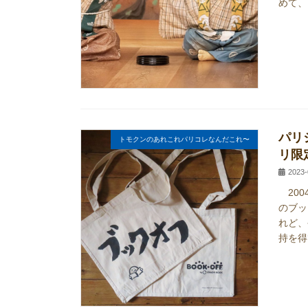
めて、
パリ
トモクンのあれこれパリコレなんだこれ〜
リ限
2023-
200
のブッ
れど、
持を得