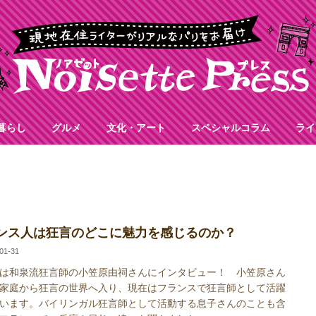
暮らし
グルメ
文化・アート
スペシャルコラム
ライ
ンス人は狂言のどこに魅力を感じるのか？
01-31
は和泉流狂言師の小笠原由祠さんにインタビュー！ 小笠原さん
家庭から狂言の世界へ入り、現在はフランスで狂言師として活躍
います。バイリンガル狂言師として活動する息子さんのことも含