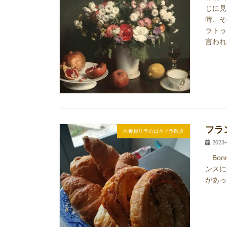
じに見
時、そ
ラトゥ
言われ
フラ
添乗員リラの日本リラ散歩
2023-
Bon
ンスに
があっ