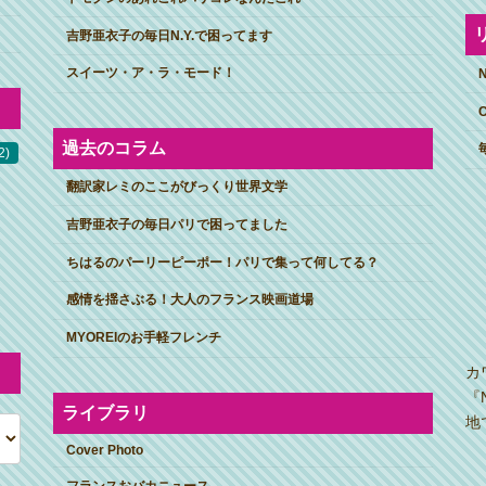
吉野亜衣子の毎日N.Y.で困ってます
スイーツ・ア・ラ・モード！
過去のコラム
2)
翻訳家レミのここがびっくり世界文学
吉野亜衣子の毎日パリで困ってました
ちはるのパーリーピーポー！パリで集って何してる？
感情を揺さぶる！大人のフランス映画道場
MYOREIのお手軽フレンチ
カ
『
ライブラリ
地
Cover Photo
フランスおバカニュース