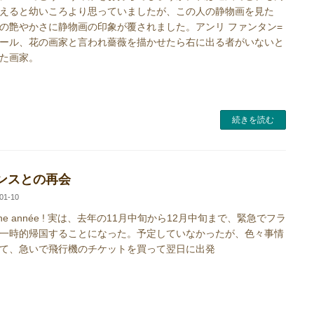
えると幼いころより思っていましたが、この人の静物画を見た
の艶やかさに静物画の印象が覆されました。アンリ ファンタン=
ール、花の画家と言われ薔薇を描かせたら右に出る者がいないと
た画家。
続きを読む
ンスとの再会
01-10
ne année ! 実は、去年の11月中旬から12月中旬まで、緊急でフラ
一時的帰国することになった。予定していなかったが、色々事情
て、急いで飛行機のチケットを買って翌日に出発