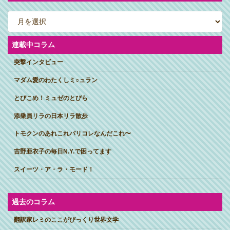
ア
ー
カ
イ
ブ
連載中コラム
突撃インタビュー
マダム愛のわたくしミ○ュラン
とびこめ！ミュゼのとびら
添乗員リラの日本リラ散歩
トモクンのあれこれパリコレなんだこれ〜
吉野亜衣子の毎日N.Y.で困ってます
スイーツ・ア・ラ・モード！
過去のコラム
翻訳家レミのここがびっくり世界文学