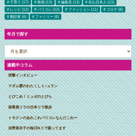
子育て
(17)
映画
(13)
編集長
(13)
在仏日本人
(13)
レシピ
(12)
パリコレ
(12)
ファッション
(11)
コロナ
(6)
翻訳家
(6)
ファミリー
(6)
年月で探す
ア
ー
カ
イ
ブ
連載中コラム
突撃インタビュー
マダム愛のわたくしミ○ュラン
とびこめ！ミュゼのとびら
添乗員リラの日本リラ散歩
トモクンのあれこれパリコレなんだこれ〜
吉野亜衣子の毎日N.Y.で困ってます