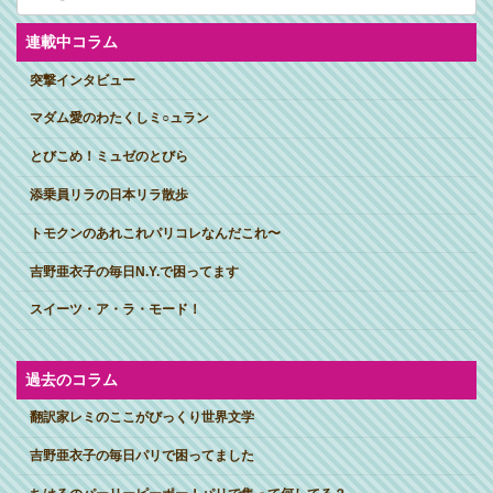
カ
イ
ブ
連載中コラム
突撃インタビュー
マダム愛のわたくしミ○ュラン
とびこめ！ミュゼのとびら
添乗員リラの日本リラ散歩
トモクンのあれこれパリコレなんだこれ〜
吉野亜衣子の毎日N.Y.で困ってます
スイーツ・ア・ラ・モード！
過去のコラム
翻訳家レミのここがびっくり世界文学
吉野亜衣子の毎日パリで困ってました