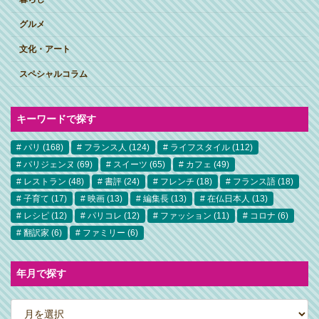
グルメ
文化・アート
スペシャルコラム
キーワードで探す
パリ
(168)
フランス人
(124)
ライフスタイル
(112)
パリジェンヌ
(69)
スイーツ
(65)
カフェ
(49)
レストラン
(48)
書評
(24)
フレンチ
(18)
フランス語
(18)
子育て
(17)
映画
(13)
編集長
(13)
在仏日本人
(13)
レシピ
(12)
パリコレ
(12)
ファッション
(11)
コロナ
(6)
翻訳家
(6)
ファミリー
(6)
年月で探す
ア
ー