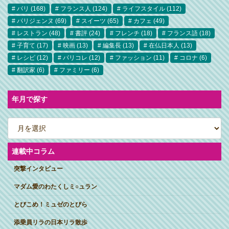
パリ
(168)
フランス人
(124)
ライフスタイル
(112)
パリジェンヌ
(69)
スイーツ
(65)
カフェ
(49)
レストラン
(48)
書評
(24)
フレンチ
(18)
フランス語
(18)
子育て
(17)
映画
(13)
編集長
(13)
在仏日本人
(13)
レシピ
(12)
パリコレ
(12)
ファッション
(11)
コロナ
(6)
翻訳家
(6)
ファミリー
(6)
年月で探す
ア
ー
カ
イ
ブ
連載中コラム
突撃インタビュー
マダム愛のわたくしミ○ュラン
とびこめ！ミュゼのとびら
添乗員リラの日本リラ散歩