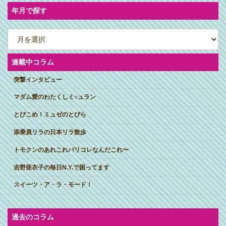
年月で探す
ア
ー
カ
イ
ブ
連載中コラム
突撃インタビュー
マダム愛のわたくしミ○ュラン
とびこめ！ミュゼのとびら
添乗員リラの日本リラ散歩
トモクンのあれこれパリコレなんだこれ〜
吉野亜衣子の毎日N.Y.で困ってます
スイーツ・ア・ラ・モード！
過去のコラム