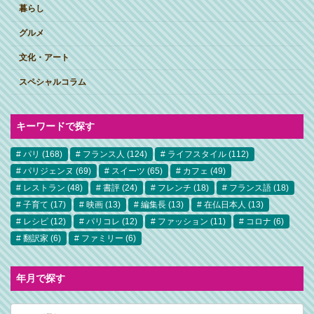
暮らし
グルメ
文化・アート
スペシャルコラム
キーワードで探す
パリ
(168)
フランス人
(124)
ライフスタイル
(112)
パリジェンヌ
(69)
スイーツ
(65)
カフェ
(49)
レストラン
(48)
書評
(24)
フレンチ
(18)
フランス語
(18)
子育て
(17)
映画
(13)
編集長
(13)
在仏日本人
(13)
レシピ
(12)
パリコレ
(12)
ファッション
(11)
コロナ
(6)
翻訳家
(6)
ファミリー
(6)
年月で探す
ア
ー