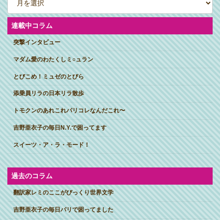
カ
イ
ブ
連載中コラム
突撃インタビュー
マダム愛のわたくしミ○ュラン
とびこめ！ミュゼのとびら
添乗員リラの日本リラ散歩
トモクンのあれこれパリコレなんだこれ〜
吉野亜衣子の毎日N.Y.で困ってます
スイーツ・ア・ラ・モード！
過去のコラム
翻訳家レミのここがびっくり世界文学
吉野亜衣子の毎日パリで困ってました