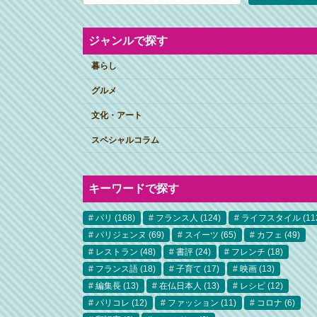
ジャンルで探す
暮らし
グルメ
文化・アート
スペシャルコラム
キーワードで探す
パリ
(168)
フランス人
(124)
ライフスタイル
(11
パリジェンヌ
(69)
スイーツ
(65)
カフェ
(49)
レストラン
(48)
書評
(24)
フレンチ
(18)
フランス語
(18)
子育て
(17)
映画
(13)
編集長
(13)
在仏日本人
(13)
レシピ
(12)
パリコレ
(12)
ファッション
(11)
コロナ
(6)