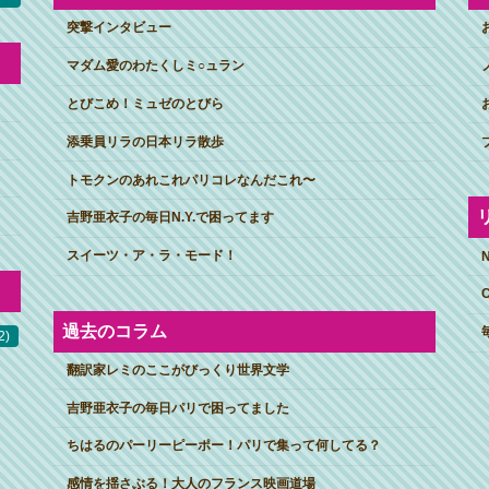
突撃インタビュー
マダム愛のわたくしミ○ュラン
とびこめ！ミュゼのとびら
添乗員リラの日本リラ散歩
トモクンのあれこれパリコレなんだこれ〜
吉野亜衣子の毎日N.Y.で困ってます
スイーツ・ア・ラ・モード！
過去のコラム
2)
翻訳家レミのここがびっくり世界文学
吉野亜衣子の毎日パリで困ってました
ちはるのパーリーピーポー！パリで集って何してる？
感情を揺さぶる！大人のフランス映画道場