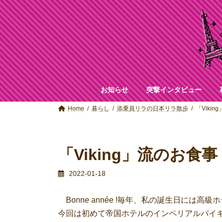
コ
ナ
ン
ビ
テ
ゲ
ン
ー
ツ
シ
へ
ョ
ス
ン
キ
に
ッ
移
お知らせ
突撃インタビュー
プ
動
Home
暮らし
添乗員リラの日本リラ散歩
「Viki
「Viking」流のお食事
2022-01-18
Bonne année !毎年、私の誕生日には
今回は初めて帝国ホテルのインペリアルバイ