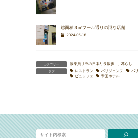
総面積３㎡フール通りの謎な店舗
2024-05-18
添乗員リラの日本リラ散歩
、
暮らし
カテゴリー
レストラン
パリジェンヌ
パ
タグ
ビュッフェ
帝国ホテル