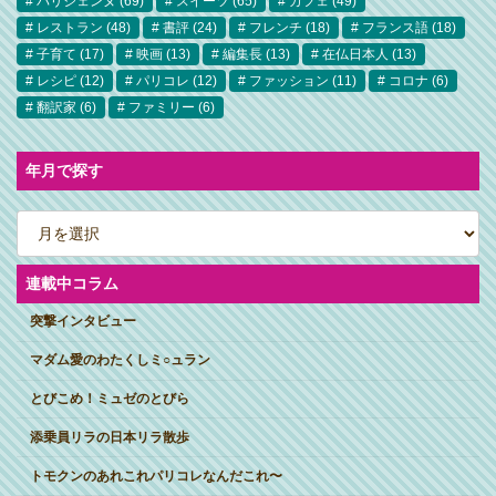
パリジェンヌ
(69)
スイーツ
(65)
カフェ
(49)
レストラン
(48)
書評
(24)
フレンチ
(18)
フランス語
(18)
子育て
(17)
映画
(13)
編集長
(13)
在仏日本人
(13)
レシピ
(12)
パリコレ
(12)
ファッション
(11)
コロナ
(6)
翻訳家
(6)
ファミリー
(6)
年月で探す
ア
ー
カ
イ
ブ
連載中コラム
突撃インタビュー
マダム愛のわたくしミ○ュラン
とびこめ！ミュゼのとびら
添乗員リラの日本リラ散歩
トモクンのあれこれパリコレなんだこれ〜