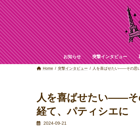
コ
ナ
ン
ビ
テ
ゲ
ン
ー
ツ
シ
へ
ョ
ス
ン
キ
に
ッ
移
お知らせ
突撃インタビュー
プ
動
Home
突撃インタビュー
人を喜ばせたい――その思
人を喜ばせたい――そ
経て、パティシエに
2024-09-21