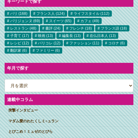
キーワードで探す
パリ
(168)
フランス人
(124)
ライフスタイル
(112)
パリジェンヌ
(69)
スイーツ
(65)
カフェ
(49)
レストラン
(48)
書評
(24)
フレンチ
(18)
フランス語
(18)
子育て
(17)
映画
(13)
編集長
(13)
在仏日本人
(13)
レシピ
(12)
パリコレ
(12)
ファッション
(11)
コロナ
(6)
翻訳家
(6)
ファミリー
(6)
年月で探す
ア
ー
カ
イ
ブ
連載中コラム
突撃インタビュー
マダム愛のわたくしミ○ュラン
とびこめ！ミュゼのとびら