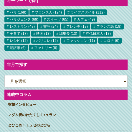
キーワードで探す
パリ
(168)
フランス人
(124)
ライフスタイル
(112)
パリジェンヌ
(69)
スイーツ
(65)
カフェ
(49)
レストラン
(48)
書評
(24)
フレンチ
(18)
フランス語
(18)
子育て
(17)
映画
(13)
編集長
(13)
在仏日本人
(13)
レシピ
(12)
パリコレ
(12)
ファッション
(11)
コロナ
(6)
翻訳家
(6)
ファミリー
(6)
年月で探す
ア
ー
カ
イ
ブ
連載中コラム
突撃インタビュー
マダム愛のわたくしミ○ュラン
とびこめ！ミュゼのとびら