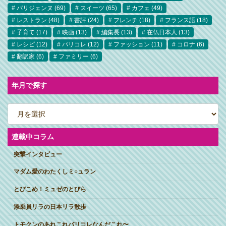
パリジェンヌ
(69)
スイーツ
(65)
カフェ
(49)
レストラン
(48)
書評
(24)
フレンチ
(18)
フランス語
(18)
子育て
(17)
映画
(13)
編集長
(13)
在仏日本人
(13)
レシピ
(12)
パリコレ
(12)
ファッション
(11)
コロナ
(6)
翻訳家
(6)
ファミリー
(6)
年月で探す
ア
ー
カ
イ
ブ
連載中コラム
突撃インタビュー
マダム愛のわたくしミ○ュラン
とびこめ！ミュゼのとびら
添乗員リラの日本リラ散歩
トモクンのあれこれパリコレなんだこれ〜