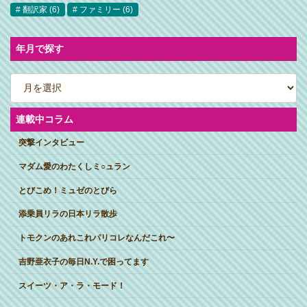
翻訳家
(6)
ファミリー
(6)
年月で探す
ア
ー
カ
イ
ブ
連載中コラム
突撃インタビュー
マダム愛のわたくしミ○ュラン
とびこめ！ミュゼのとびら
添乗員リラの日本リラ散歩
トモクンのあれこれパリコレなんだこれ〜
吉野亜衣子の毎日N.Y.で困ってます
スイーツ・ア・ラ・モード！