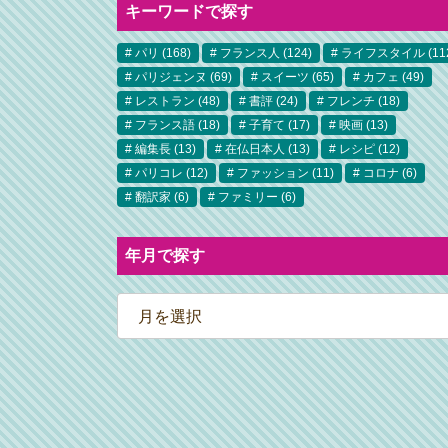
キーワードで探す
パリ
(168)
フランス人
(124)
ライフスタイル
(11
パリジェンヌ
(69)
スイーツ
(65)
カフェ
(49)
レストラン
(48)
書評
(24)
フレンチ
(18)
フランス語
(18)
子育て
(17)
映画
(13)
編集長
(13)
在仏日本人
(13)
レシピ
(12)
パリコレ
(12)
ファッション
(11)
コロナ
(6)
翻訳家
(6)
ファミリー
(6)
年月で探す
ア
ー
カ
イ
ブ