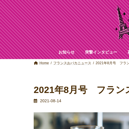
コ
ナ
ン
ビ
テ
ゲ
ン
ー
ツ
シ
へ
ョ
ス
ン
キ
に
ッ
移
お知らせ
突撃インタビュー
プ
動
Home
フランスおバカニュース
2021年8月号 フ
2021年8月号 フラ
2021-08-14