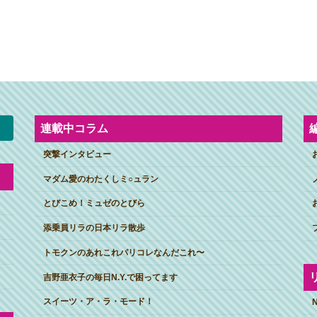
連載中コラム
突撃インタビュー
マダム愛のわたくしミ○ュラン
とびこめ！ミュゼのとびら
添乗員リラの日本リラ散歩
トモクンのあれこれパリコレなんだこれ〜
吉野亜衣子の毎日N.Y.で困ってます
スイーツ・ア・ラ・モード！