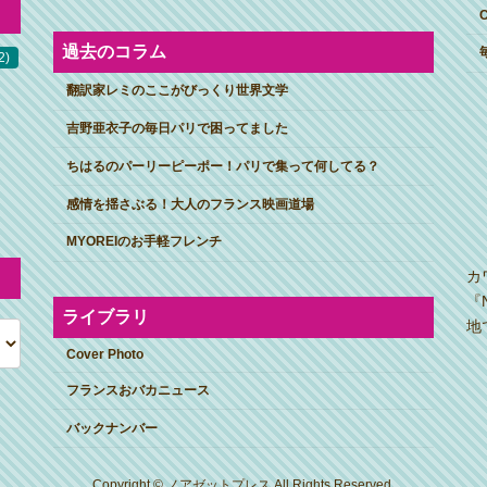
過去のコラム
2)
翻訳家レミのここがびっくり世界文学
吉野亜衣子の毎日パリで困ってました
ちはるのパーリーピーポー！パリで集って何してる？
感情を揺さぶる！大人のフランス映画道場
MYOREIのお手軽フレンチ
カ
『
ライブラリ
地
Cover Photo
フランスおバカニュース
バックナンバー
Copyright © ノアゼットプレス All Rights Reserved.