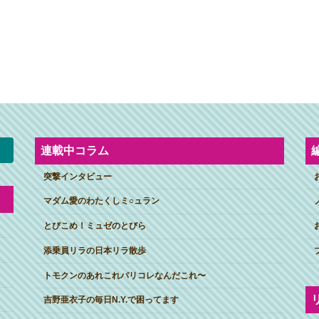
連載中コラム
突撃インタビュー
マダム愛のわたくしミ○ュラン
とびこめ！ミュゼのとびら
添乗員リラの日本リラ散歩
トモクンのあれこれパリコレなんだこれ〜
吉野亜衣子の毎日N.Y.で困ってます