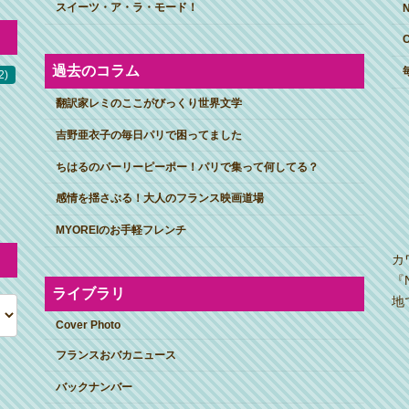
スイーツ・ア・ラ・モード！
過去のコラム
2)
翻訳家レミのここがびっくり世界文学
吉野亜衣子の毎日パリで困ってました
ちはるのパーリーピーポー！パリで集って何してる？
感情を揺さぶる！大人のフランス映画道場
MYOREIのお手軽フレンチ
カ
『
ライブラリ
地
Cover Photo
フランスおバカニュース
バックナンバー