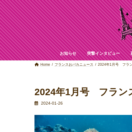
コ
ナ
ン
ビ
テ
ゲ
ン
ー
ツ
シ
へ
ョ
ス
ン
キ
に
ッ
移
お知らせ
突撃インタビュー
プ
動
Home
フランスおバカニュース
2024年1月号 フ
2024年1月号 フラ
2024-01-26