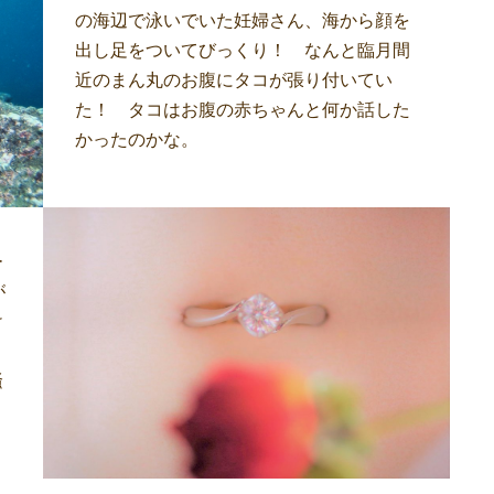
の海辺で泳いでいた妊婦さん、海から顔を
出し足をついてびっくり！ なんと臨月間
近のまん丸のお腹にタコが張り付いてい
た！ タコはお腹の赤ちゃんと何か話した
かったのかな。
ー
が
け
、
騒