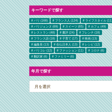
キーワードで探す
パリ
(168)
フランス人
(124)
ライフスタイル
(11
パリジェンヌ
(69)
スイーツ
(65)
カフェ
(49)
レストラン
(48)
書評
(24)
フレンチ
(18)
フランス語
(18)
子育て
(17)
映画
(13)
編集長
(13)
在仏日本人
(13)
レシピ
(12)
パリコレ
(12)
ファッション
(11)
コロナ
(6)
翻訳家
(6)
ファミリー
(6)
年月で探す
ア
ー
カ
イ
ブ