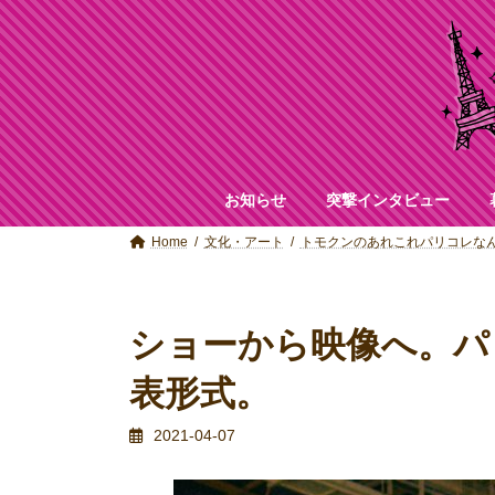
コ
ナ
ン
ビ
テ
ゲ
ン
ー
ツ
シ
へ
ョ
ス
ン
キ
に
ッ
移
お知らせ
突撃インタビュー
プ
動
Home
文化・アート
トモクンのあれこれパリコレな
ショーから映像へ。パ
表形式。
2021-04-07