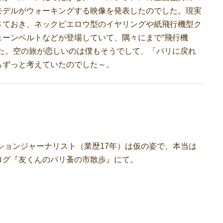
モデルがウォーキングする映像を発表したのでした。現実
さておき、ネックピエロウ型のイヤリングや紙飛行機型ク
ーンベルトなどが登場していて、隅々にまで“飛行機
た。空の旅が恋しいのは僕もそうでして、「パリに戻れ
らずっと考えていたのでした～。
ッションジャーナリスト（業歴17年）は仮の姿で、本当は
ログ『友くんのパリ蚤の市散歩』にて。