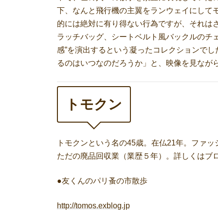
下、なんと飛行機の主翼をランウェイにして
的には絶対に有り得ない行為ですが、それは
ラッチバッグ、シートベルト風バックルのチェ
感”を演出するという凝ったコレクションでし
るのはいつなのだろうか」と、映像を見なが
トモクン
トモクンという名の45歳。在仏21年。ファ
ただの廃品回収業（業歴５年）。詳しくはブ
●友くんのパリ蚤の市散歩
http://tomos.exblog.jp