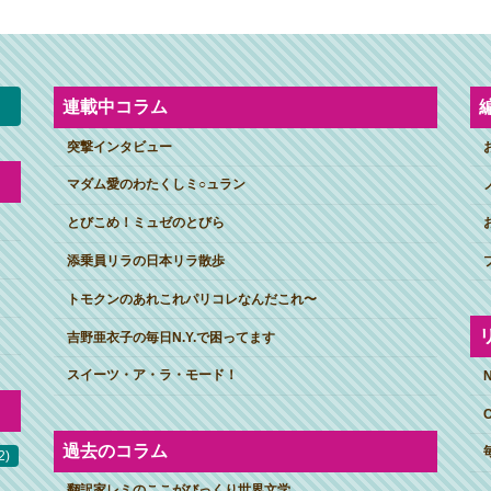
連載中コラム
突撃インタビュー
マダム愛のわたくしミ○ュラン
とびこめ！ミュゼのとびら
添乗員リラの日本リラ散歩
トモクンのあれこれパリコレなんだこれ〜
吉野亜衣子の毎日N.Y.で困ってます
スイーツ・ア・ラ・モード！
過去のコラム
2)
翻訳家レミのここがびっくり世界文学