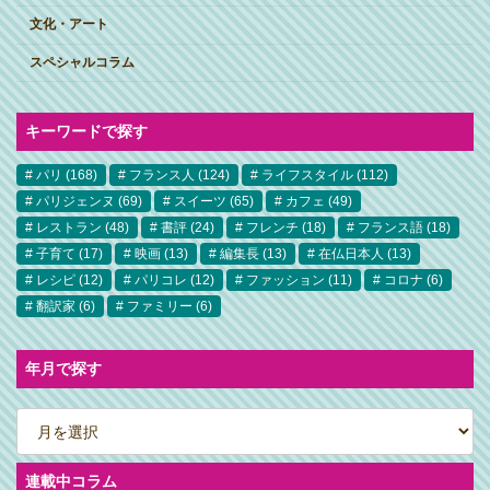
文化・アート
スペシャルコラム
キーワードで探す
パリ
(168)
フランス人
(124)
ライフスタイル
(112)
パリジェンヌ
(69)
スイーツ
(65)
カフェ
(49)
レストラン
(48)
書評
(24)
フレンチ
(18)
フランス語
(18)
子育て
(17)
映画
(13)
編集長
(13)
在仏日本人
(13)
レシピ
(12)
パリコレ
(12)
ファッション
(11)
コロナ
(6)
翻訳家
(6)
ファミリー
(6)
年月で探す
ア
ー
カ
イ
ブ
連載中コラム