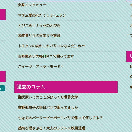
突撃インタビュー
マダム愛のわたくしミ○ュラン
とびこめ！ミュゼのとびら
添乗員リラの日本リラ散歩
トモクンのあれこれパリコレなんだこれ〜
吉野亜衣子の毎日N.Y.で困ってます
スイーツ・ア・ラ・モード！
過去のコラム
2)
翻訳家レミのここがびっくり世界文学
吉野亜衣子の毎日パリで困ってました
ちはるのパーリーピーポー！パリで集って何してる？
感情を揺さぶる！大人のフランス映画道場