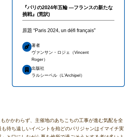
『パリの2024年五輪 ―フランスの新たな
挑戦』(荒訳)
原題 “Paris 2024, un défi français”
著者
ヴァンサン・ロジェ（Vincent
Roger）
出版社
ラルシーペル（L'Archipel）
。にもかかわらず、主催地のあちこちの工事が進む気配を全
最も待ち遠しいイベントを殆どのパリジャンはイマイチ実
惑」と口にしながら夏を他所で過ごそうとする者は多いよ