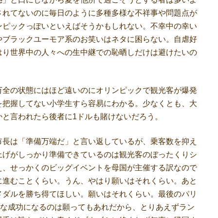
されてないのに毎日のように多種多様な不祥事や問題点が
ンピックっぽいといえばそうかもしれない。不幸中の幸い
やブラックユーモア系のお笑いはネタに困らない。自虐好
はり世界中の人々への生中継での恥晒しだけは避けたいの
全の状態にはほど遠いのにオリンピックで観光客が爆発
を把握してない小学生すら容易にわかる。少なくとも、大
かと言われたら後者に1ドルも賭けないだろう。
長は「準備万端だ」と言い返しているが、乗客数を抑え
上げがしっかり準備できているのは観光客のぼったくりシ
え、せっかくのビッグイベントを母国が主催する訳なので
に進むことくらい。うん、やはり願いはそれくらい。あと
メダルを勝ち得てほしい。願いはそれくらい。最後のパリ
うな成功になるのは願ってもあれだから、とりあえずラン