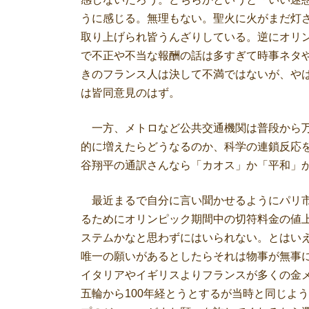
うに感じる。無理もない。聖火に火がまだ灯
取り上げられ皆うんざりしている。逆にオリ
で不正や不当な報酬の話は多すぎて時事ネタ
きのフランス人は決して不満ではないが、や
は皆同意見のはず。
一方、メトロなど公共交通機関は普段から万
的に増えたらどうなるのか、科学の連鎖反応
谷翔平の通訳さんなら「カオス」か「平和」
最近まるで自分に言い聞かせるようにパリ市
るためにオリンピック期間中の切符料金の値
ステムかなと思わずにはいられない。とはい
唯一の願いがあるとしたらそれは物事が無事
イタリアやイギリスよりフランスが多くの金
五輪から100年経とうとするが当時と同じよ