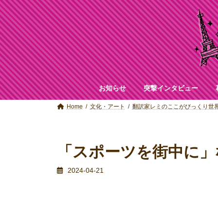
コ
ナ
ン
ビ
テ
ゲ
ン
ー
ツ
シ
へ
ョ
ス
ン
キ
に
ッ
移
お知らせ
突撃インタビュー
プ
動
Home
文化・アート
翻訳家レミのここがびっくり世
「スポーツを街中に」
2024-04-21