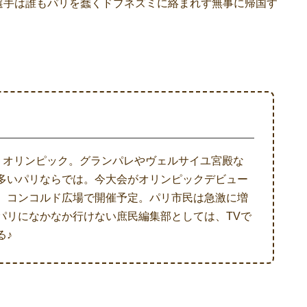
選手は誰もパリを蠢くドブネズミに絡まれず無事に帰国す
るパリオリンピック。グランパレやヴェルサイユ宮殿な
多いパリならでは。今大会がオリンピックデビュー
、コンコルド広場で開催予定。パリ市民は急激に増
パリになかなか行けない庶民編集部としては、TVで
る♪