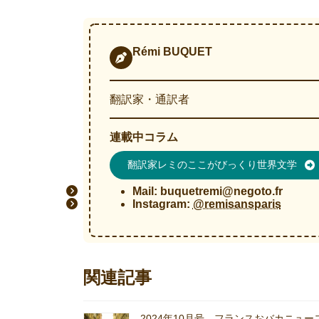
Rémi BUQUET
翻訳家・通訳者
連載中コラム
翻訳家レミのここがびっくり世界文学
Mail:
buquetremi@negoto.fr
Instagram:
@remisansparis
関連記事
2024年10月号 フランスおバカニュー