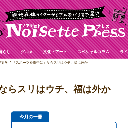
暮らし
グルメ
文化・アート
スペシャルコラム
ライ
界文学
「スポーツを街中に」ならスリはウチ、福は外か
ならスリはウチ、福は外か
今月の一冊