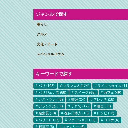
ジャンルで探す
暮らし
グルメ
文化・アート
スペシャルコラム
キーワードで探す
パリ
(168)
フランス人
(124)
ライフスタイル
(11
パリジェンヌ
(69)
スイーツ
(65)
カフェ
(49)
レストラン
(48)
書評
(24)
フレンチ
(18)
フランス語
(18)
子育て
(17)
映画
(13)
編集長
(13)
在仏日本人
(13)
レシピ
(12)
パリコレ
(12)
ファッション
(11)
コロナ
(6)
翻訳家
(6)
ファミリー
(6)