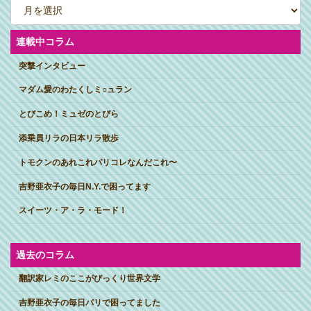
ー
カ
イ
ブ
連載中コラム
突撃インタビュー
マダム愛のわたくしミ○ュラン
とびこめ！ミュゼのとびら
添乗員リラの日本リラ散歩
トモクンのあれこれパリコレなんだこれ〜
吉野亜衣子の毎日N.Y.で困ってます
スイーツ・ア・ラ・モード！
過去のコラム
翻訳家レミのここがびっくり世界文学
吉野亜衣子の毎日パリで困ってました