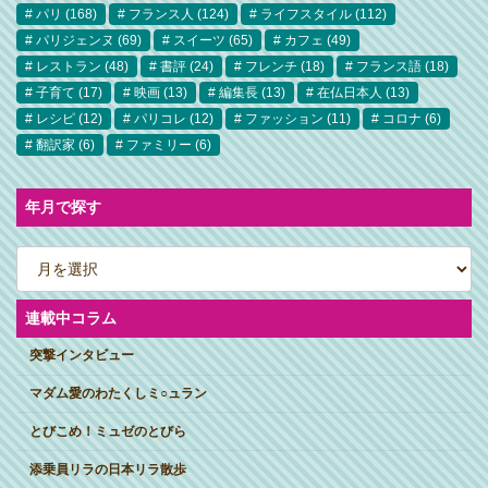
パリ
(168)
フランス人
(124)
ライフスタイル
(112)
パリジェンヌ
(69)
スイーツ
(65)
カフェ
(49)
レストラン
(48)
書評
(24)
フレンチ
(18)
フランス語
(18)
子育て
(17)
映画
(13)
編集長
(13)
在仏日本人
(13)
レシピ
(12)
パリコレ
(12)
ファッション
(11)
コロナ
(6)
翻訳家
(6)
ファミリー
(6)
年月で探す
ア
ー
カ
イ
ブ
連載中コラム
突撃インタビュー
マダム愛のわたくしミ○ュラン
とびこめ！ミュゼのとびら
添乗員リラの日本リラ散歩