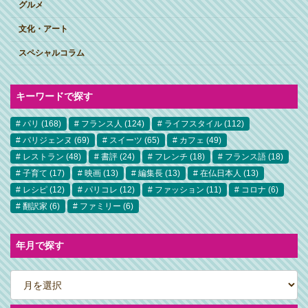
グルメ
文化・アート
スペシャルコラム
キーワードで探す
パリ
(168)
フランス人
(124)
ライフスタイル
(112)
パリジェンヌ
(69)
スイーツ
(65)
カフェ
(49)
レストラン
(48)
書評
(24)
フレンチ
(18)
フランス語
(18)
子育て
(17)
映画
(13)
編集長
(13)
在仏日本人
(13)
レシピ
(12)
パリコレ
(12)
ファッション
(11)
コロナ
(6)
翻訳家
(6)
ファミリー
(6)
年月で探す
ア
ー
カ
イ