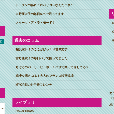
トモクンのあれこれパリコレなんだこれ〜
吉野亜衣子の毎日N.Y.で困ってます
スイーツ・ア・ラ・モード！
過去のコラム
2)
翻訳家レミのここがびっくり世界文学
吉野亜衣子の毎日パリで困ってました
ちはるのパーリーピーポー！パリで集って何してる？
感情を揺さぶる！大人のフランス映画道場
MYOREIのお手軽フレンチ
カ
『
ライブラリ
地
Cover Photo