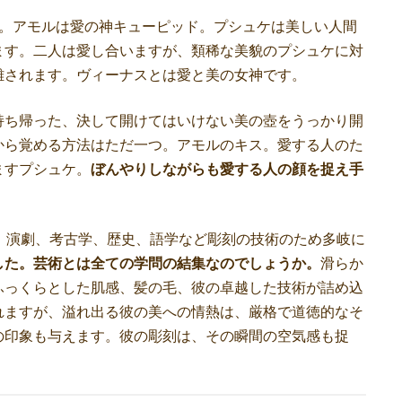
。アモルは愛の神キューピッド。プシュケは美しい人間
ます。二人は愛し合いますが、類稀な美貌のプシュケに対
離されます。ヴィーナスとは愛と美の女神です。
ち帰った、決して開けてはいけない美の壺をうっかり開
から覚める方法はただ一つ。アモルのキス。愛する人のた
ますプシュケ。
ぼんやりしながらも愛する人の顔を捉え手
、演劇、考古学、歴史、語学など彫刻の技術のため多岐に
した。芸術とは全ての学問の結集なのでしょうか。
滑らか
ふっくらとした肌感、髪の毛、彼の卓越した技術が詰め込
れますが、溢れ出る彼の美への情熱は、厳格で道徳的なそ
の印象も与えます。彼の彫刻は、その瞬間の空気感も捉