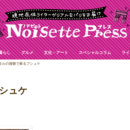
暮らし
グルメ
文化・アート
スペシャルコラム
ライ
モルの接吻で蘇るプシュケ
シュケ