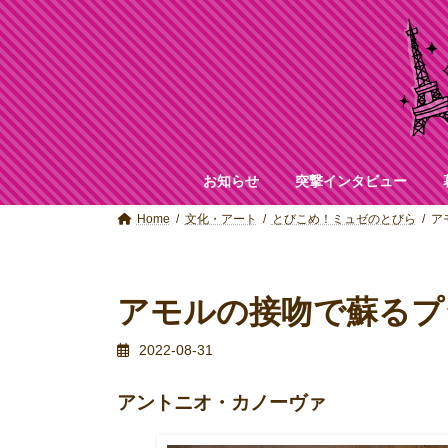
コ
ナ
ン
ビ
テ
ゲ
ン
ー
ツ
シ
へ
ョ
ス
ン
キ
に
ッ
移
お知らせ
突撃インタビュー
プ
動
Home
文化・アート
とびこめ！ミュゼのとびら
ア
アモルの接吻で蘇るプ
2022-08-31
アントニオ・カノーヴァ