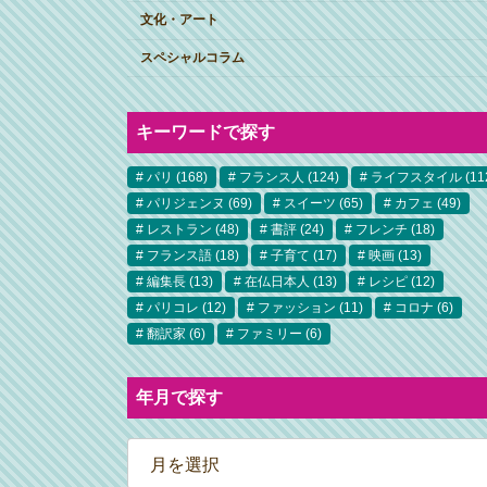
文化・アート
スペシャルコラム
キーワードで探す
パリ
(168)
フランス人
(124)
ライフスタイル
(11
パリジェンヌ
(69)
スイーツ
(65)
カフェ
(49)
レストラン
(48)
書評
(24)
フレンチ
(18)
フランス語
(18)
子育て
(17)
映画
(13)
編集長
(13)
在仏日本人
(13)
レシピ
(12)
パリコレ
(12)
ファッション
(11)
コロナ
(6)
翻訳家
(6)
ファミリー
(6)
年月で探す
ア
ー
カ