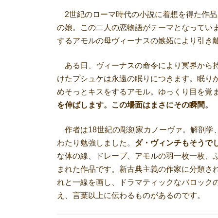
2世紀のローマ時代の小説に着想を得た作品
の娘。この二人の恋物語がテーマとなってい
するアモルの母ヴィーナスの嫉妬により引き
ある日、ヴィーナスの命令により冥界から持
けたプシュケは永遠の眠りにつきます。眠り
めそっとキスをするアモル。ゆっくり目を覚
を伸ばします。この場面はまさにその瞬間。
作者は18世紀の彫刻家カノーヴァ。解剖学
わたり勉強しました。
ダ・ヴィンチもそうで
な体の線、ドレープ、アモルの羽一枚一枚、
まれた作品です。新古典主義の作家に分類さ
れと一線を画し、ドラマティックなバロック
え、言葉以上に伝わるものがあるのです。