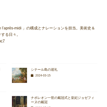
 l'après-midi 」の構成とナレーションを担当。美術史＆
りする日々。
bc7
拝
シテール島の巡礼
2024-03-15
ナポレオン一世の戴冠式と皇妃ジョゼフィ
ーヌの戴冠