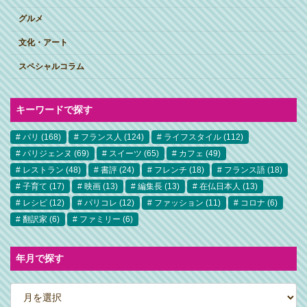
グルメ
文化・アート
スペシャルコラム
キーワードで探す
パリ
(168)
フランス人
(124)
ライフスタイル
(112)
パリジェンヌ
(69)
スイーツ
(65)
カフェ
(49)
レストラン
(48)
書評
(24)
フレンチ
(18)
フランス語
(18)
子育て
(17)
映画
(13)
編集長
(13)
在仏日本人
(13)
レシピ
(12)
パリコレ
(12)
ファッション
(11)
コロナ
(6)
翻訳家
(6)
ファミリー
(6)
年月で探す
ア
ー
カ