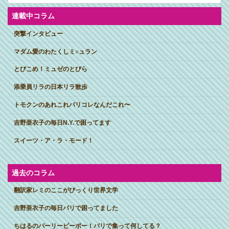
イ
ブ
連載中コラム
突撃インタビュー
マダム愛のわたくしミ○ュラン
とびこめ！ミュゼのとびら
添乗員リラの日本リラ散歩
トモクンのあれこれパリコレなんだこれ〜
吉野亜衣子の毎日N.Y.で困ってます
スイーツ・ア・ラ・モード！
過去のコラム
翻訳家レミのここがびっくり世界文学
吉野亜衣子の毎日パリで困ってました
ちはるのパーリーピーポー！パリで集って何してる？